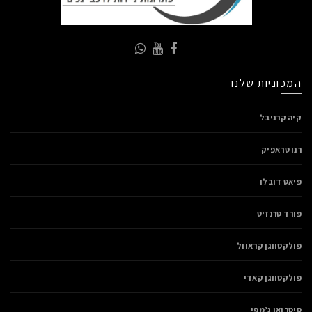
המכוניות שלנו
קיה קרניבל
רנו טראפיק
פיאט דובלו
פורד טרנזיט
פולקסווגן קראוול
פולקסווגן קאדי
סיטרואן ג’מפי