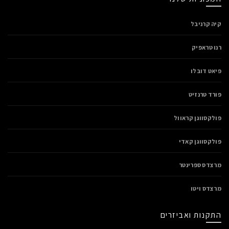
קיה קרניבל
רנו טראפיק
פיאט דובלו
פורד טרנזיט
פולקסווגן קראוול
פולקסווגן קאדי
מרצדס ספרינטר
מרצדס ויטו
התקנות ואביזרים