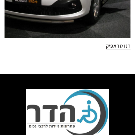
רנו טראפיק