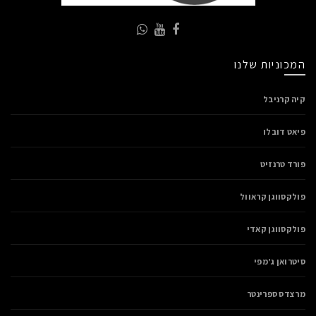
המכוניות שלנו
קיה קרניבל
פיאט דובלו
פורד טרנזיט
פולקסווגן קראוול
פולקסווגן קאדי
סיטרואן ג’מפי
מרצדס ספרינטר