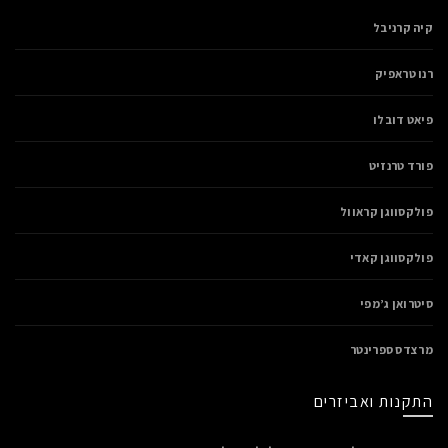
קיה קרניבל
רנו טראפיק
פיאט דובלו
פורד טרנזיט
פולקסווגן קראוול
פולקסווגן קאדי
סיטרואן ג’מפי
מרצדס ספרינטר
התקנות ואביזרים