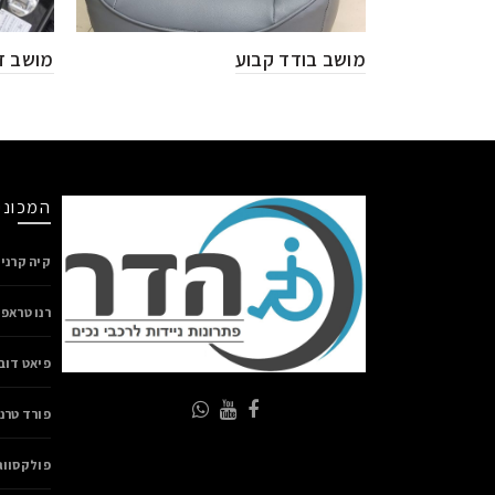
מושב בודד קבוע
מושב ז
המכוני
קיה קרני
רנו טראפ
פיאט דוב
פורד טרנ
פולקסווג