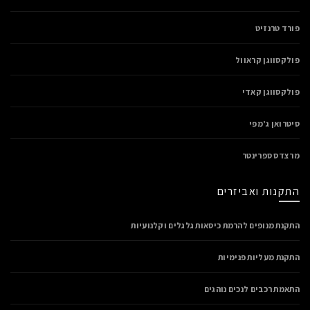
פורד טרנזיט
פולקסווגן קראוול
פולקסווגן קאדי
סיטרואן ג’מפי
מרצדס ספרינטר
התקנות ואביזרים
התקנת מנופים להרמת כיסאות גלגלים וקלנועיות
התקנת מעליות פנימיות
התאמת רכבים לנכים נוהגים