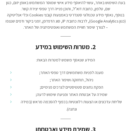
בעת השימוש באתר, עשוי להיאסף מידע אישי שמוסר המשתמש באופן יזום, כגון
שם, טלפון, כתובת דוא"ל, ותוכן פנייה דרך טפסי יצירת קשר.
בנוסף, נאסף מידע טכנולוגי סטנדרטי באמצעות קובצי Cookies וכלי אנליטיקה
(כגון Google Analytics), לרבות כתובת IP, סוג הדפדפן, זמני ביקור ודפים שנצפו
– לצורך שיפור חוויית המשתמש ואופטימיזציה של האתר.
2. מטרות השימוש במידע
המידע שנאסף משמש למטרות הבאות:
מענה לפניות משתמשים דרך טפסי האתר;
ניהול, תחזוקה ושיפור האתר;
הפקת נתונים סטטיסטיים לצרכים פנימיים;
שמירה על אבטחת האתר ומניעת שימוש לרעה;
שליחת עדכונים או הצעות רלוונטיות בכפוף להסכמה מראש (במידה
ונתנה).
3. שמירת מידע ואבטחתו